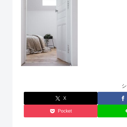
シ
X
Pocket