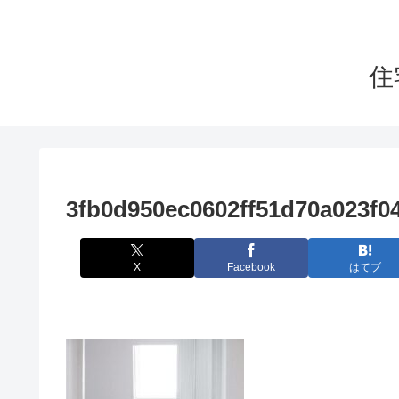
住
3fb0d950ec0602ff51d70a023f0
X
Facebook
はてブ