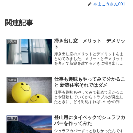
やまこうさん001
関連記事
掃き出し窓 メリット デメリッ
間取り
ト
掃き出し窓のメリットとデメリットをま
とめてみました。メリットとデメリット
を考えて新築を建てるときに掃き出し窓
をどこに設置するのか、検討する材料に
して下さい。
仕事も趣味もやってみて分かるこ
体験談
と 新築住宅それではダメ
仕事も趣味もやってみて初めて分かるこ
とや経験していくからトラブルが発生し
たときに、どう対処すればいいかの判断
がつくようになっていくと思います。た
だ、新築住宅を建てる時はぶっつけ本番
になりがちなので予行練習のために早く
登山用にタイベックでシュラフカ
体験談
から情報集めをした方がよいと思いま
バーを作ってみた
す。
シュラフカバーずっと欲しかったんです