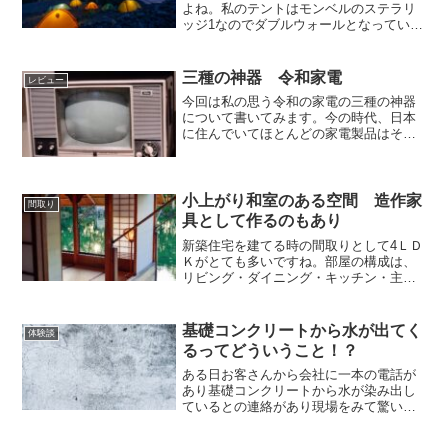
よね。私のテントはモンベルのステラリ
ッジ1なのでダブルウォールとなっている
ので基本的に結露はしにくいのですが冷
え込みなどがきつい時は結露をする可能
性があるのでシュラフカバーを持ってお
三種の神器 令和家電
レビュー
きたいと考えてました。...
今回は私の思う令和の家電の三種の神器
について書いてみます。今の時代、日本
に住んでいてほとんどの家電製品はそろ
っていると思います。因みに昭和の三種
神器はこちら昭和三種の神器Wikipedia令
和の時代の三種の神器ロボット掃除機食
洗機ドラム式洗...
小上がり和室のある空間 造作家
間取り
具として作るのもあり
新築住宅を建てる時の間取りとして4ＬＤ
Ｋがとても多いですね。部屋の構成は、
リビング・ダイニング・キッチン・主寝
室・子供部屋×２・和室となる部屋の構成
が多いです。近年は和室として独立させ
るのではなくリビングの横にあって普段
基礎コンクリートから水が出てく
体験談
使いする感じです。そ...
るってどういうこと！？
ある日お客さんから会社に一本の電話が
あり基礎コンクリートから水が染み出し
ているとの連絡があり現場をみて驚いた
話を書いています。