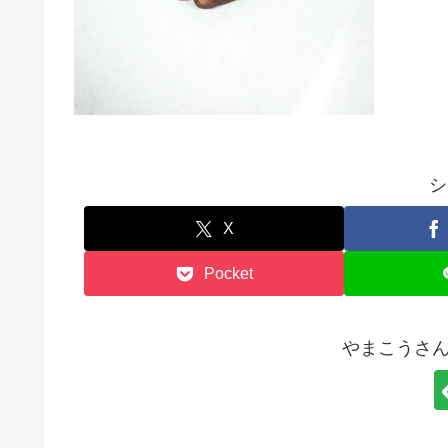
シ
X
Pocket
やまこうさん