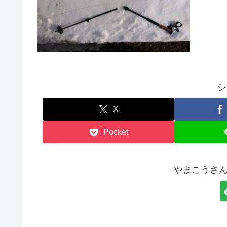
シ
X
Pocket
やまこうさん