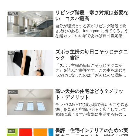
リビング階段 寒さ対策は必要な
体験談
い コスパ最高
自分が理想とする家がリビング階段で吹
き抜けのある、Instagramに出てくるよう
な超カッコいい家であれば自己肯定感も
上がって毎日満足して家で過ごすことが
出来ればコスパ最高だなってことを書い
てます。
ズボラ主婦の毎日こそうじテクニ
書評
ック 書評
『ズボラ主婦の毎日こそうじテクニッ
ク』を読んだ書評です。この本を読むき
っかけになったのは「ざんねんな収納」
という本を読んで部屋が片づけることが
クセ付き部屋がスッキリしたことをきっ
かけで、お掃除もクセ付けができればい
高い天井の住宅はどう？メリッ
間取り
いなと思い読んでみました。
ト・デメリット
テレビCMや住宅展示場で高い天井や吹き
抜けを見ると空間が明るく広々していて
素敵に感じますが実際に生活する時のメ
リット、デメリットや空間づくりの工夫
について書いてみました。
書評 住宅インテリアのための実
書評