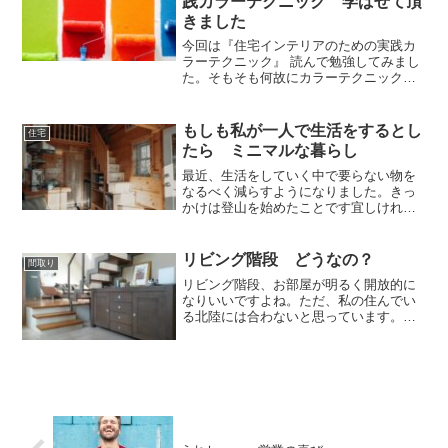
践カラーテクニック 学ばせて頂
きました
今回は『住宅インテリアのための実践カ
ラーテクニック』 読んで勉強してみまし
た。そもそも何故にカラーテクニックを
勉強しようと思ったか住宅やお部屋、洋
服でも、なんとなくまとまっている感じ
なんとなくコーディネートされている感
もしも私が一人で生活をするとし
住宅
じこのなんとなくという...
たら ミニマルな暮らし
最近、生活をしていく中で要らない物を
なるべく減らすようになりました。きっ
かけは登山を始めたことです宜しけれ
ば、そのこともブログに書いてますので
読んでみて下さい。意識の変化 ミニマ
ルな暮らし今回は、もしも自分が一人で
リビング階段 どうなの？
間取り
生活をするなら、どのような...
リビング階段、お部屋が明るく開放的に
なりいいですよね。ただ、私の住んでい
る北陸には合わないと思っています。な
ぜ！？リビング階段があるということは
２階に吹き抜けているということなので
２階のホールまで温めないといけない。
そして階段室にある窓から冷気が一階に
降りてきて寒い。