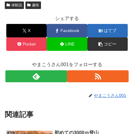
体験談
趣味
シェアする
X
Facebook
はてブ
Pocket
LINE
コピー
やまこうさん001をフォローする
やまこうさん001
関連記事
初めての3000ｍ登山
趣味