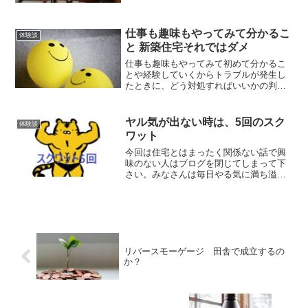
私は新築住宅の営業をしていますがお一
人様の家を建てることはほとんどありま
せん、ほとんどというか今...
仕事も趣味もやってみて分かるこ
体験談
と 新築住宅それではダメ
仕事も趣味もやってみて初めて分かるこ
とや経験していくからトラブルが発生し
たときに、どう対処すればいいかの判断
がつくようになっていくと思います。た
だ、新築住宅を建てる時はぶっつけ本番
になりがちなので予行練習のために早く
ヤル気が出ない時は、5回のスク
体験談
から情報集めをした方がよいと思いま
ワット
す。
今回は住宅とはまったく関係ない話で興
味のない人はブログを閉じてしまって下
さい。みなさんは毎日やる気に満ち溢れ
てますか？そんな人っていますかね！？
正直、私はすぐに怠けたくなります。自
分で決めた目標に対してやる気が出ない
時はってどうしてますか？...
リバースモーゲージ 田舎で成立するの
か？