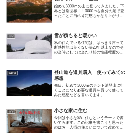
始めて3000ｍの山に登ってきました。下
界とは別世界！！3000ｍを自分の足で登
ったことに自己肯定感もかなり上がりま
した。
雪が積もると暖かい
住宅
私の住んでいる住宅は、はっきり言って
断熱性能は良くない築20年以上なのでそ
の当時としては当たり前の性能程度の断
熱だったのだと思うけど今の住宅と比べ
ると断熱が弱いサッシはアルミサッシが
入っている、こちらもその当時の仕様と
しては標準的なものでし...
登山道を道具購入 使ってみての
体験談
感想
先日、初めて3000ｍのテント泊登山に行
くことになり必要な道具を買って使って
みた感想などを書いてます。
小さな家に住む
住宅
今回は小さな家に住むというテーマで書
いてみます。この記事を書こうと思った
のはお一人様の住まいについて改めて考
えてみようと思ったのがきっかけです。